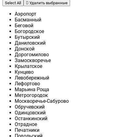
Select All
Удалить выбранные
Аэропорт
Басманный
Беговой
Богородское
Бутырский
Даниловский
Донской
Дорогомилово
Замоскворечье
Крылатское
Кунцево
Левобережный
Лефортово
Марьина Роща
Метрогородок
Москворечье-Сабурово
Обручевский
Одинцовский
Останкинский
Отрадное
Печатники
Подольский