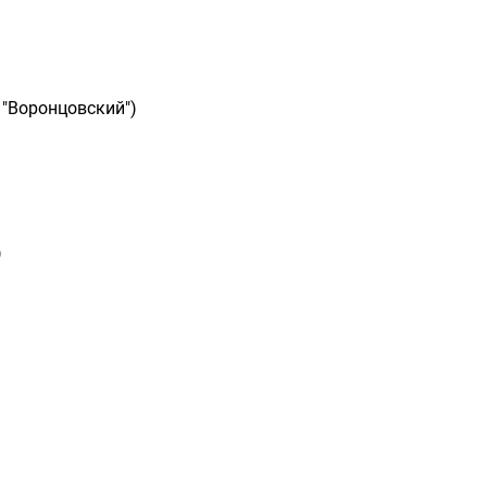
 "Воронцовский")
)