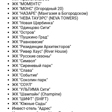
ЖК "МОМЕНТС"
ЖК "МОНС" (Огородный 20)
ЖК "НАЗАРЕ" (Мангазея в Богородском)
ЖК "НЕВА ТАУЭРС" (NEVA TOWERS)
ЖК "Новая Щербинка"
ЖК "Одинцово Сити"
ЖК "Остров"
ЖК "Пушкино Град"
ЖК "Равновесие"
ЖК "Резиденции Архитекторов"
ЖК "Ривер Хаус" (River Нouse)
ЖК "Русские сезоны"
ЖК "Символ"
ЖК "Сиреневый парк"
ЖК "Слава"
ЖК "Событие"
ЖК "Соколин парк"
ЖК "СОУЛ"
ЖК "УЛЬТИМА Сити"
ЖК "Шампайн" (Champine)
ЖК "ШИФТ" (SHIFT)
ЖК "Южные Сады"
Инвест-отель "Адрес"