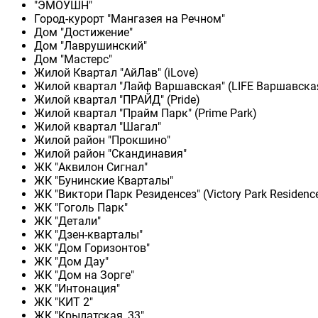
"ЭМОУШН"
Город-курорт "Мангазея на Речном"
Дом "Достижение"
Дом "Лаврушинский"
Дом "Мастерс"
Жилой Квартал "АйЛав" (iLove)
Жилой квартал "Лайф Варшавская" (LIFE Варшавска
Жилой квартал "ПРАЙД" (Pride)
Жилой квартал "Прайм Парк" (Prime Park)
Жилой квартал "Шагал"
Жилой район "Прокшино"
Жилой район "Скандинавия"
ЖК "Аквилон Сигнал"
ЖК "Бунинские Кварталы"
ЖК "Виктори Парк Резиденсез" (Victory Park Residenc
ЖК "Гоголь Парк"
ЖК "Детали"
ЖК "Дзен-кварталы"
ЖК "Дом Горизонтов"
ЖК "Дом Дау"
ЖК "Дом на Зорге"
ЖК "Интонация"
ЖК "КИТ 2"
ЖК "Крылатская, 33"