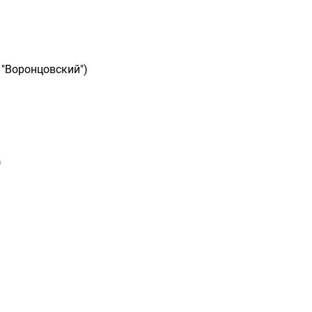
 "Воронцовский")
)