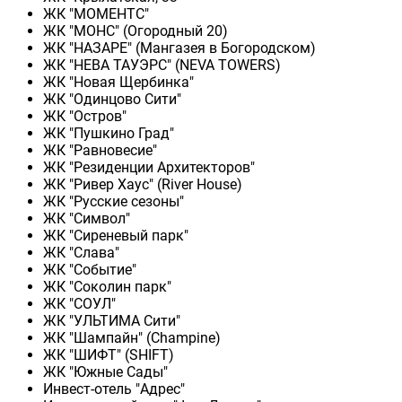
ЖК "МОМЕНТС"
ЖК "МОНС" (Огородный 20)
ЖК "НАЗАРЕ" (Мангазея в Богородском)
ЖК "НЕВА ТАУЭРС" (NEVA TOWERS)
ЖК "Новая Щербинка"
ЖК "Одинцово Сити"
ЖК "Остров"
ЖК "Пушкино Град"
ЖК "Равновесие"
ЖК "Резиденции Архитекторов"
ЖК "Ривер Хаус" (River Нouse)
ЖК "Русские сезоны"
ЖК "Символ"
ЖК "Сиреневый парк"
ЖК "Слава"
ЖК "Событие"
ЖК "Соколин парк"
ЖК "СОУЛ"
ЖК "УЛЬТИМА Сити"
ЖК "Шампайн" (Champine)
ЖК "ШИФТ" (SHIFT)
ЖК "Южные Сады"
Инвест-отель "Адрес"