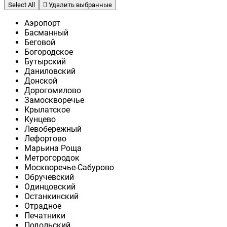
Select All
Удалить выбранные
Аэропорт
Басманный
Беговой
Богородское
Бутырский
Даниловский
Донской
Дорогомилово
Замоскворечье
Крылатское
Кунцево
Левобережный
Лефортово
Марьина Роща
Метрогородок
Москворечье-Сабурово
Обручевский
Одинцовский
Останкинский
Отрадное
Печатники
Подольский