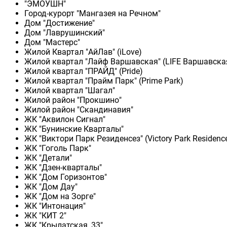
"ЭМОУШН"
Город-курорт "Мангазея на Речном"
Дом "Достижение"
Дом "Лаврушинский"
Дом "Мастерс"
Жилой Квартал "АйЛав" (iLove)
Жилой квартал "Лайф Варшавская" (LIFE Варшавска
Жилой квартал "ПРАЙД" (Pride)
Жилой квартал "Прайм Парк" (Prime Park)
Жилой квартал "Шагал"
Жилой район "Прокшино"
Жилой район "Скандинавия"
ЖК "Аквилон Сигнал"
ЖК "Бунинские Кварталы"
ЖК "Виктори Парк Резиденсез" (Victory Park Residenc
ЖК "Гоголь Парк"
ЖК "Детали"
ЖК "Дзен-кварталы"
ЖК "Дом Горизонтов"
ЖК "Дом Дау"
ЖК "Дом на Зорге"
ЖК "Интонация"
ЖК "КИТ 2"
ЖК "Крылатская, 33"