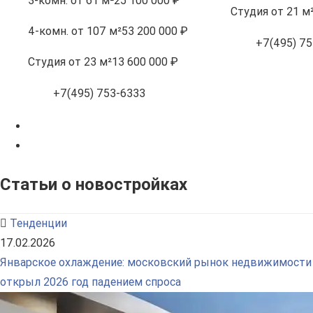
3-комн.
от 61 м²
25 100 000 ₽
Студия
от 21 м
4-комн.
от 107 м²
53 200 000 ₽
+7(495) 75
Студия
от 23 м²
13 600 000 ₽
+7(495) 753-6333
Статьи о новостройках
Тенденции
17.02.2026
Январское охлаждение: московский рынок недвижимости
открыл 2026 год падением спроса