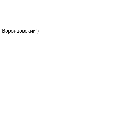
 "Воронцовский")
)