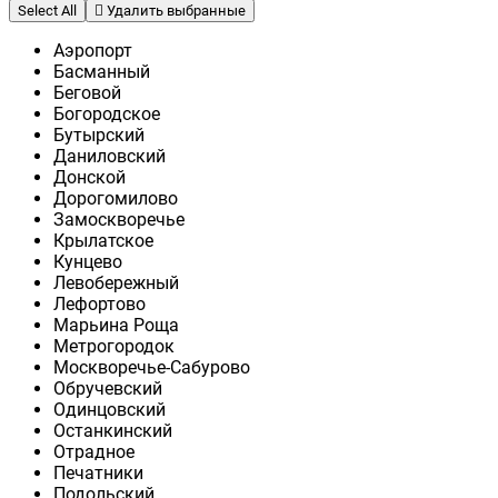
Select All
Удалить выбранные
Аэропорт
Басманный
Беговой
Богородское
Бутырский
Даниловский
Донской
Дорогомилово
Замоскворечье
Крылатское
Кунцево
Левобережный
Лефортово
Марьина Роща
Метрогородок
Москворечье-Сабурово
Обручевский
Одинцовский
Останкинский
Отрадное
Печатники
Подольский