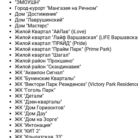
"ЭМОУШН"
Город-курорт "Мангазея на Речном"
Дом "Достижение"
Дом "Лаврушинский"
Дом "Мастерс"
Жилой Квартал "АйЛав" (iLove)
Жилой квартал "Лайф Варшавская" (LIFE Варшавска
Жилой квартал "ПРАЙД" (Pride)
Жилой квартал "Прайм Парк" (Prime Park)
Жилой квартал "Шагал"
Жилой район "Прокшино"
Жилой район "Скандинавия"
ЖК "Аквилон Сигнал"
ЖК "Бунинские Кварталы"
ЖК "Виктори Парк Резиденсез" (Victory Park Residenc
ЖК "Гоголь Парк"
ЖК "Детали"
ЖК "Дзен-кварталы"
ЖК "Дом Горизонтов"
ЖК "Дом Дау"
ЖК "Дом на Зорге"
ЖК "Интонация"
ЖК "КИТ 2"
ЖК "Крылатская, 33"