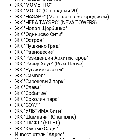
ЖК "МОМЕНТС"
ЖК "МОНС" (Огородный 20)
ЖК "НАЗАРЕ" (Мангазея в Богородском)
ЖК "НЕВА ТАУЭРС" (NEVA TOWERS)
ЖК "Новая Щербинка"
ЖК "Одинцово Сити"
ЖК "Остров"
ЖК "Пушкино Град"
ЖК "Равновесие"
ЖК "Резиденции Архитекторов"
ЖК "Ривер Хаус" (River Нouse)
ЖК "Русские сезоны"
ЖК "Символ"
ЖК "Сиреневый парк"
ЖК "Слава"
ЖК "Событие"
ЖК "Соколин парк"
ЖК "СОУЛ"
ЖК "УЛЬТИМА Сити"
ЖК "Шампайн" (Champine)
ЖК "ШИФТ" (SHIFT)
ЖК "Южные Сады"
Инвест-отель "Адрес"