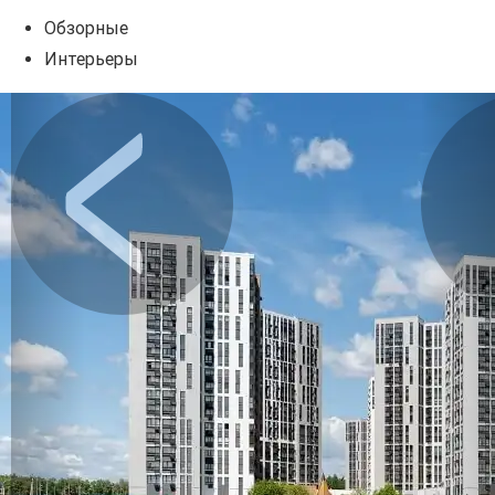
Обзорные
Интерьеры
Предыдущее
Сл