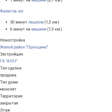
1 минут на
машине
(0,7 км.)
Филатов луг
30 минут
пешком
(1,5 км.)
6 минут на
машине
(1,5 км.)
Новостройка
Жилой район "Прокшино"
Застройщик
ГК "А101"
Тип сделки
продажа
Тип дома
монолит
Территория
закрытая
Этаж