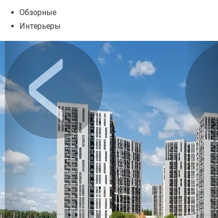
Обзорные
Интерьеры
Предыдущее
Сл