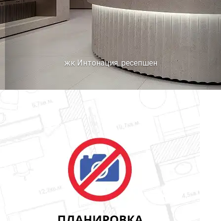
жк Интонация. ресепшен