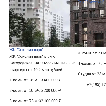
ЖК "Воксхолл"
ЖК "Воксхолл" 
Цены на кварти
рублей.
1-комн.
от 41 м
2-комн.
от 44 м
ЖК "Соколин парк"
3-комн.
от 71 м
ЖК "Соколин парк" в р-не
Богородское ВАО г.Москвы. Цены на
4-комн.
от 75 м
квартиры от 19,4 млн рублей.
Студия
от 23 м
1-комн.
от 28 м²
19 400 000 ₽
+7(495) 37
2-комн.
от 50 м²
25 200 000 ₽
3-комн.
от 73 м²
32 100 000 ₽