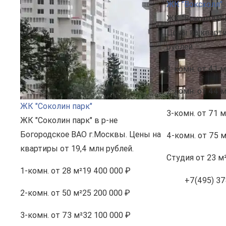
ЖК "Воксхолл"
ЖК "Воксхолл" 
Цены на кварти
рублей.
1-комн.
от 41 м
2-комн.
от 44 м
ЖК "Соколин парк"
3-комн.
от 71 м
ЖК "Соколин парк" в р-не
Богородское ВАО г.Москвы. Цены на
4-комн.
от 75 м
квартиры от 19,4 млн рублей.
Студия
от 23 м
1-комн.
от 28 м²
19 400 000 ₽
+7(495) 37
2-комн.
от 50 м²
25 200 000 ₽
3-комн.
от 73 м²
32 100 000 ₽