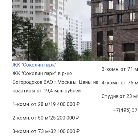
ЖК "Воксхолл"
ЖК "Воксхолл" 
Цены на кварти
рублей.
1-комн.
от 41 м
2-комн.
от 44 м
ЖК "Соколин парк"
3-комн.
от 71 м
ЖК "Соколин парк" в р-не
Богородское ВАО г.Москвы. Цены на
4-комн.
от 75 м
квартиры от 19,4 млн рублей.
Студия
от 23 м
1-комн.
от 28 м²
19 400 000 ₽
+7(495) 37
2-комн.
от 50 м²
25 200 000 ₽
3-комн.
от 73 м²
32 100 000 ₽