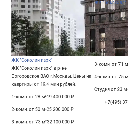
ЖК "Воксхолл"
ЖК "Воксхолл" 
Цены на кварти
рублей.
1-комн.
от 41 м
2-комн.
от 44 м
ЖК "Соколин парк"
3-комн.
от 71 м
ЖК "Соколин парк" в р-не
Богородское ВАО г.Москвы. Цены на
4-комн.
от 75 м
квартиры от 19,4 млн рублей.
Студия
от 23 м
1-комн.
от 28 м²
19 400 000 ₽
+7(495) 37
2-комн.
от 50 м²
25 200 000 ₽
3-комн.
от 73 м²
32 100 000 ₽