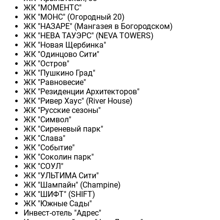
ЖК "МОМЕНТС"
ЖК "МОНС" (Огородный 20)
ЖК "НАЗАРЕ" (Мангазея в Богородском)
ЖК "НЕВА ТАУЭРС" (NEVA TOWERS)
ЖК "Новая Щербинка"
ЖК "Одинцово Сити"
ЖК "Остров"
ЖК "Пушкино Град"
ЖК "Равновесие"
ЖК "Резиденции Архитекторов"
ЖК "Ривер Хаус" (River Нouse)
ЖК "Русские сезоны"
ЖК "Символ"
ЖК "Сиреневый парк"
ЖК "Слава"
ЖК "Событие"
ЖК "Соколин парк"
ЖК "СОУЛ"
ЖК "УЛЬТИМА Сити"
ЖК "Шампайн" (Champine)
ЖК "ШИФТ" (SHIFT)
ЖК "Южные Сады"
Инвест-отель "Адрес"