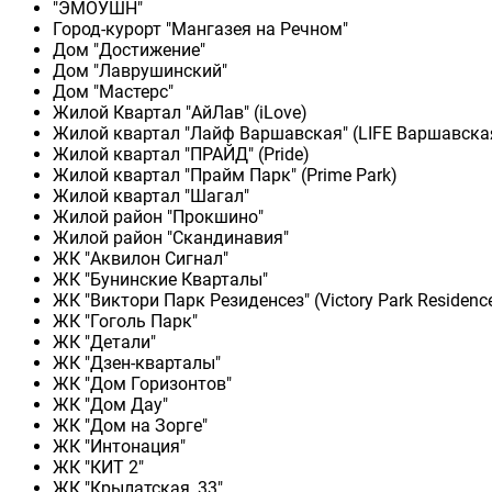
"ЭМОУШН"
Город-курорт "Мангазея на Речном"
Дом "Достижение"
Дом "Лаврушинский"
Дом "Мастерс"
Жилой Квартал "АйЛав" (iLove)
Жилой квартал "Лайф Варшавская" (LIFE Варшавска
Жилой квартал "ПРАЙД" (Pride)
Жилой квартал "Прайм Парк" (Prime Park)
Жилой квартал "Шагал"
Жилой район "Прокшино"
Жилой район "Скандинавия"
ЖК "Аквилон Сигнал"
ЖК "Бунинские Кварталы"
ЖК "Виктори Парк Резиденсез" (Victory Park Residenc
ЖК "Гоголь Парк"
ЖК "Детали"
ЖК "Дзен-кварталы"
ЖК "Дом Горизонтов"
ЖК "Дом Дау"
ЖК "Дом на Зорге"
ЖК "Интонация"
ЖК "КИТ 2"
ЖК "Крылатская, 33"