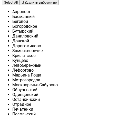
Select All
Удалить выбранные
Аэропорт
Басманный
Беговой
Богородское
Бутырский
Даниловский
Донской
Дорогомилово
Замоскворечье
Крылатское
Кунцево
Левобережный
Лефортово
Марьина Роща
Метрогородок
Москворечье-Сабурово
Обручевский
Одинцовский
Останкинский
Отрадное
Печатники
Подольский