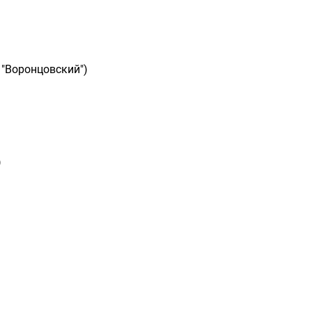
 "Воронцовский")
)