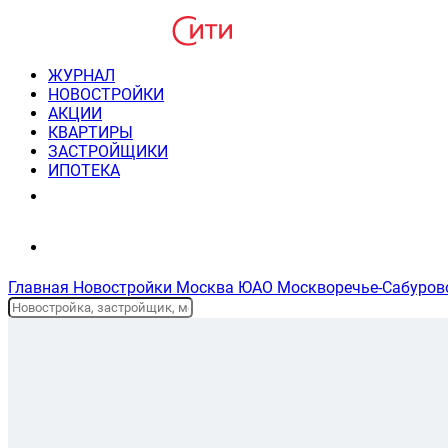
ЖУРНАЛ
НОВОСТРОЙКИ
АКЦИИ
КВАРТИРЫ
ЗАСТРОЙЩИКИ
ИПОТЕКА
8(495) 220-3043
Консультация пн-пт 9-21
Главная
Новостройки
Москва
ЮАО
Москворечье-Сабуров
Планировки и цены
На карте
Описание жк
Ипотека
Новостройки Москвы