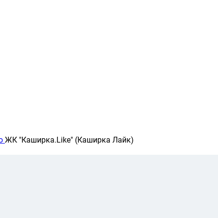
о
ЖК "Каширка.Like" (Каширка Лайк)