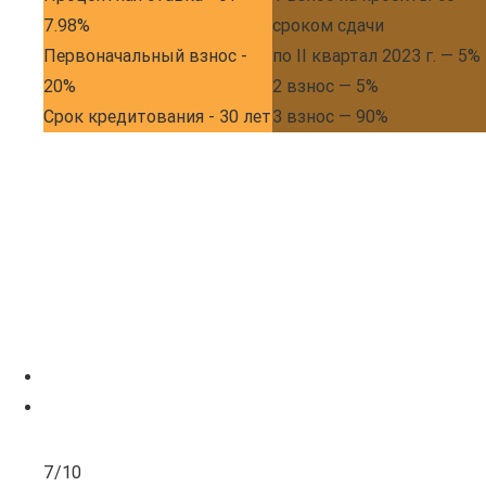
7.98%
сроком сдачи
Первоначальный взнос -
по II квартал 2023 г. — 5%
20%
2 взнос — 5%
Срок кредитования - 30 лет
3 взнос — 90%
7/10