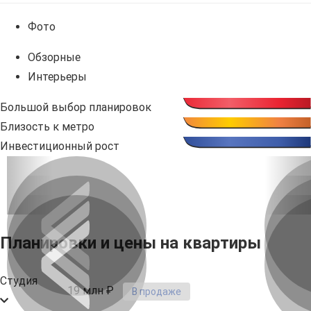
Фото
Обзорные
Интерьеры
Большой выбор планировок
Близость к метро
жк Союз. вид сверху
Инвестиционный рост
жк Союз. террасы
жк Союз. отделка
Планировки и цены на квартиры
Студия
19 млн ₽
В продаже
Предыдущее
Сл