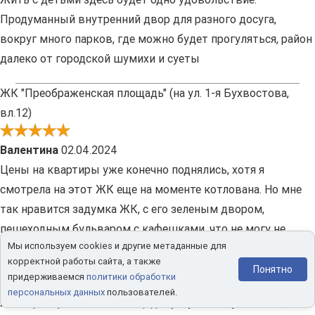
Продуманный внутренний двор для разного досуга,
вокруг много парков, где можно будет прогуляться, район
далеко от городской шумихи и суеты
ЖК "Преображенская площадь" (на ул. 1-я Бухвостова,
вл.12)
Валентина
02.04.2024
Цены на квартиры уже конечно поднялись, хотя я
смотрела на этот ЖК еще на моменте котлована. Но мне
так нравится задумка ЖК, с его зеленым двором,
пешеходным бульваром с кафешками, что не могу не
Мы используем cookies и другие метаданные для
купить здесь себе квартиру. Дороговато, но думаю, что
корректной работы сайта, а также
высокая цена здесь равно высокое качество.
Понятно
придерживаемся
политики обработки
персональных данных
пользователей.
ЖК "Преображенская площадь" (на ул. 1-я Бухвостова,