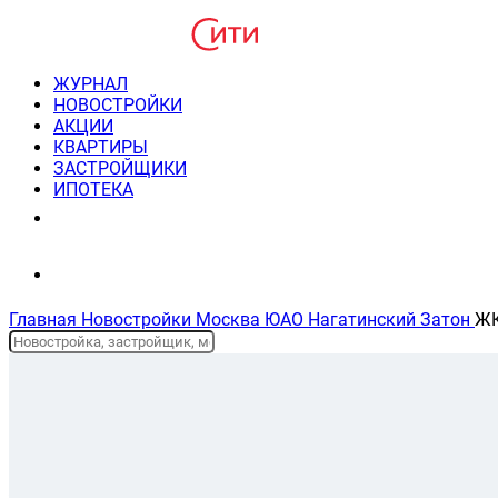
ЖУРНАЛ
НОВОСТРОЙКИ
АКЦИИ
КВАРТИРЫ
ЗАСТРОЙЩИКИ
ИПОТЕКА
8(495) 220-3043
Консультация пн-пт 9-21
Главная
Новостройки
Москва
ЮАО
Нагатинский Затон
ЖК
Планировки и цены
На карте
Описание жк
Новостройки Москвы
ЖК "Дрим Рива"