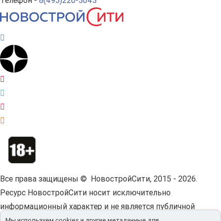
Телефон -
8(495)220-3043
Все права защищены © НовостройСити, 2015 - 2026.
Ресурс НовостройСити носит исключительно
информационный характер и не является публичной
офертой.
Пользовательское соглашение.
Мы используем cookies и другие метаданные для