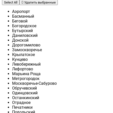
Select All
Удалить выбранные
Аэропорт
Басманный
Беговой
Богородское
Бутырский
Даниловский
Донской
Дорогомилово
Замоскворечье
Крылатское
Кунцево
Левобережный
Лефортово
Марьина Роща
Метрогородок
Москворечье-Сабурово
Обручевский
Одинцовский
Останкинский
Отрадное
Печатники
Подольский