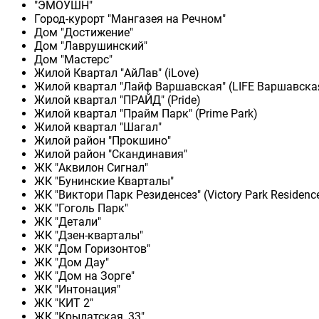
"ЭМОУШН"
Город-курорт "Мангазея на Речном"
Дом "Достижение"
Дом "Лаврушинский"
Дом "Мастерс"
Жилой Квартал "АйЛав" (iLove)
Жилой квартал "Лайф Варшавская" (LIFE Варшавска
Жилой квартал "ПРАЙД" (Pride)
Жилой квартал "Прайм Парк" (Prime Park)
Жилой квартал "Шагал"
Жилой район "Прокшино"
Жилой район "Скандинавия"
ЖК "Аквилон Сигнал"
ЖК "Бунинские Кварталы"
ЖК "Виктори Парк Резиденсез" (Victory Park Residenc
ЖК "Гоголь Парк"
ЖК "Детали"
ЖК "Дзен-кварталы"
ЖК "Дом Горизонтов"
ЖК "Дом Дау"
ЖК "Дом на Зорге"
ЖК "Интонация"
ЖК "КИТ 2"
ЖК "Крылатская, 33"