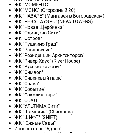
ЖК "МОМЕНТС"
ЖК "МОНС" (Огородный 20)
ЖК "НАЗАРЕ" (Мангазея в Богородском)
ЖК "НЕВА ТАУЭРС" (NEVA TOWERS)
ЖК "Новая Щербинка"
ЖК "Одинцово Сити"
ЖК "Остров"
ЖК "Пушкино Град"
ЖК "Равновесие"
ЖК "Резиденции Архитекторов"
ЖК "Ривер Хаус" (River Нouse)
ЖК "Русские сезоны"
ЖК "Символ"
ЖК "Сиреневый парк"
ЖК "Слава"
ЖК "Событие"
ЖК "Соколин парк"
ЖК "СОУЛ"
ЖК "УЛЬТИМА Сити"
ЖК "Шампайн" (Champine)
ЖК "ШИФТ" (SHIFT)
ЖК "Южные Сады"
Инвест-отель "Адрес"