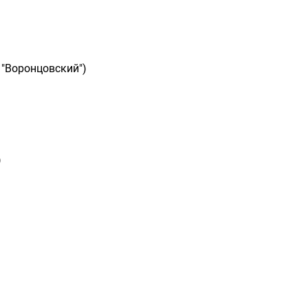
 "Воронцовский")
)