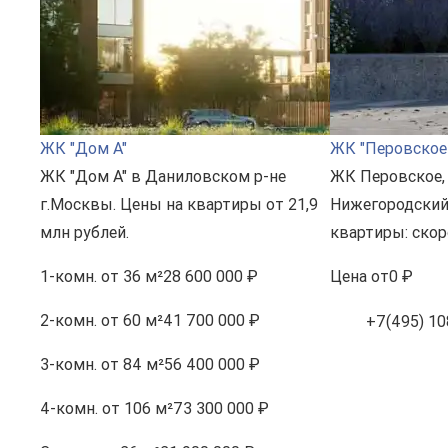
ЖК "Дом А"
ЖК "Перовское
ЖК "Дом А" в Даниловском р-не
ЖК Перовское, 
г.Москвы. Цены на квартиры от 21,9
Нижегородский
млн рублей.
квартиры: скор
1-комн.
от 36 м²
28 600 000 ₽
Цена
от
0 ₽
2-комн.
от 60 м²
41 700 000 ₽
+7(495) 10
3-комн.
от 84 м²
56 400 000 ₽
4-комн.
от 106 м²
73 300 000 ₽