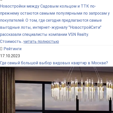
Новостройки между Садовым кольцом и ТТК по-
прежнему остаются самыми популярными по запросам у
покупателей. О том, где сегодня предлагаются самые
выгодные лоты, интернет-журналу "НовостройСити"
рассказали специалисты компании VSN Realty.
Стоимость...
читать полностью
Рейтинги
17.10.2023
Где самый большой выбор видовых квартир в Москве?