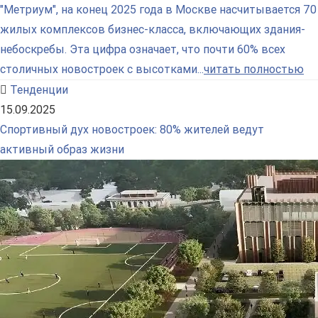
"Метриум", на конец 2025 года в Москве насчитывается 70
жилых комплексов бизнес-класса, включающих здания-
небоскребы. Эта цифра означает, что почти 60% всех
столичных новостроек с высотками...
читать полностью
Тенденции
15.09.2025
Спортивный дух новостроек: 80% жителей ведут
активный образ жизни