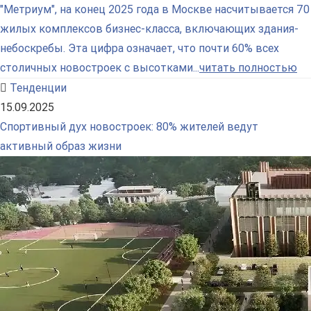
"Метриум", на конец 2025 года в Москве насчитывается 70
жилых комплексов бизнес-класса, включающих здания-
небоскребы. Эта цифра означает, что почти 60% всех
столичных новостроек с высотками...
читать полностью
Тенденции
15.09.2025
Спортивный дух новостроек: 80% жителей ведут
активный образ жизни