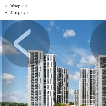
Обзорные
Интерьеры
Предыдущее
Сл