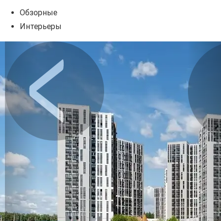
Обзорные
Интерьеры
Предыдущее
Сл