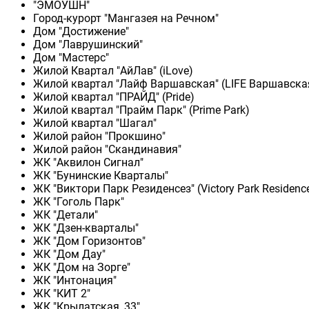
"ЭМОУШН"
Город-курорт "Мангазея на Речном"
Дом "Достижение"
Дом "Лаврушинский"
Дом "Мастерс"
Жилой Квартал "АйЛав" (iLove)
Жилой квартал "Лайф Варшавская" (LIFE Варшавска
Жилой квартал "ПРАЙД" (Pride)
Жилой квартал "Прайм Парк" (Prime Park)
Жилой квартал "Шагал"
Жилой район "Прокшино"
Жилой район "Скандинавия"
ЖК "Аквилон Сигнал"
ЖК "Бунинские Кварталы"
ЖК "Виктори Парк Резиденсез" (Victory Park Residenc
ЖК "Гоголь Парк"
ЖК "Детали"
ЖК "Дзен-кварталы"
ЖК "Дом Горизонтов"
ЖК "Дом Дау"
ЖК "Дом на Зорге"
ЖК "Интонация"
ЖК "КИТ 2"
ЖК "Крылатская, 33"