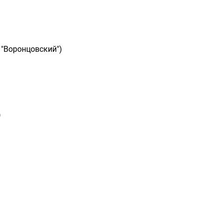
 "Воронцовский")
)