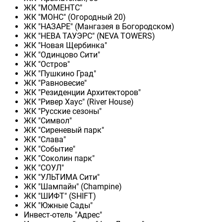
ЖК "МОМЕНТС"
ЖК "МОНС" (Огородный 20)
ЖК "НАЗАРЕ" (Мангазея в Богородском)
ЖК "НЕВА ТАУЭРС" (NEVA TOWERS)
ЖК "Новая Щербинка"
ЖК "Одинцово Сити"
ЖК "Остров"
ЖК "Пушкино Град"
ЖК "Равновесие"
ЖК "Резиденции Архитекторов"
ЖК "Ривер Хаус" (River Нouse)
ЖК "Русские сезоны"
ЖК "Символ"
ЖК "Сиреневый парк"
ЖК "Слава"
ЖК "Событие"
ЖК "Соколин парк"
ЖК "СОУЛ"
ЖК "УЛЬТИМА Сити"
ЖК "Шампайн" (Champine)
ЖК "ШИФТ" (SHIFT)
ЖК "Южные Сады"
Инвест-отель "Адрес"