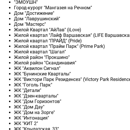
"ЭМОУШН"
Город-курорт "Мангазея на Речном"
Дом "Достижение"
Дом "Лаврушинский"
Дом "Мастерс"
Жилой Квартал "АйЛав" (iLove)
Жилой квартал "Лайф Варшавская" (LIFE Варшавска
Жилой квартал "ПРАЙД" (Pride)
Жилой квартал "Прайм Парк" (Prime Park)
Жилой квартал "Шагал"
Жилой район "Прокшино"
Жилой район "Скандинавия"
ЖК "Аквилон Сигнал"
ЖК "Бунинские Кварталы"
ЖК "Виктори Парк Резиденсез" (Victory Park Residenc
ЖК "Гоголь Парк"
ЖК "Детали"
ЖК "Дзен-кварталы"
ЖК "Дом Горизонтов"
ЖК "Дом Дау"
ЖК "Дом на Зорге"
ЖК "Интонация"
ЖК "КИТ 2"
ЖК "Крылатская, 33"