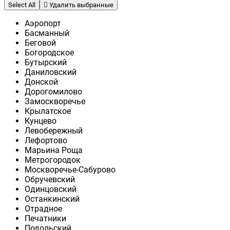
Select All
Удалить выбранные
Аэропорт
Басманный
Беговой
Богородское
Бутырский
Даниловский
Донской
Дорогомилово
Замоскворечье
Крылатское
Кунцево
Левобережный
Лефортово
Марьина Роща
Метрогородок
Москворечье-Сабурово
Обручевский
Одинцовский
Останкинский
Отрадное
Печатники
Подольский