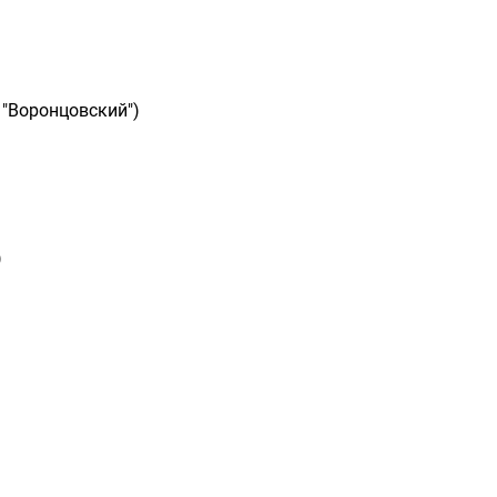
 "Воронцовский")
)