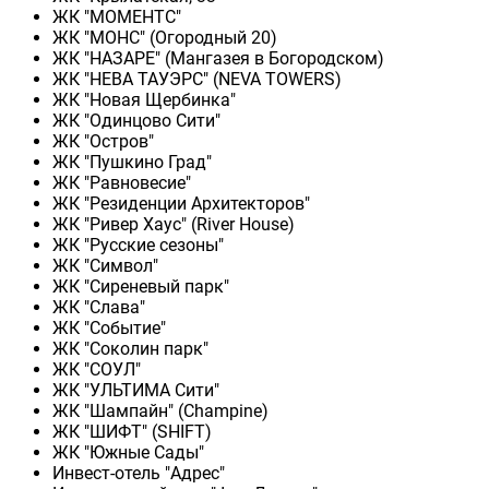
ЖК "МОМЕНТС"
ЖК "МОНС" (Огородный 20)
ЖК "НАЗАРЕ" (Мангазея в Богородском)
ЖК "НЕВА ТАУЭРС" (NEVA TOWERS)
ЖК "Новая Щербинка"
ЖК "Одинцово Сити"
ЖК "Остров"
ЖК "Пушкино Град"
ЖК "Равновесие"
ЖК "Резиденции Архитекторов"
ЖК "Ривер Хаус" (River Нouse)
ЖК "Русские сезоны"
ЖК "Символ"
ЖК "Сиреневый парк"
ЖК "Слава"
ЖК "Событие"
ЖК "Соколин парк"
ЖК "СОУЛ"
ЖК "УЛЬТИМА Сити"
ЖК "Шампайн" (Champine)
ЖК "ШИФТ" (SHIFT)
ЖК "Южные Сады"
Инвест-отель "Адрес"