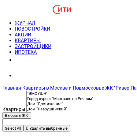
ЖУРНАЛ
НОВОСТРОЙКИ
АКЦИИ
КВАРТИРЫ
ЗАСТРОЙЩИКИ
ИПОТЕКА
8(495) 220-3043
Консультация пн-пт 9-21
Главная
Квартиры в Москве и Подмосковье
ЖК "Ривер Па
Квартиры
Выбрать ЖК
Select All
Удалить выбранные