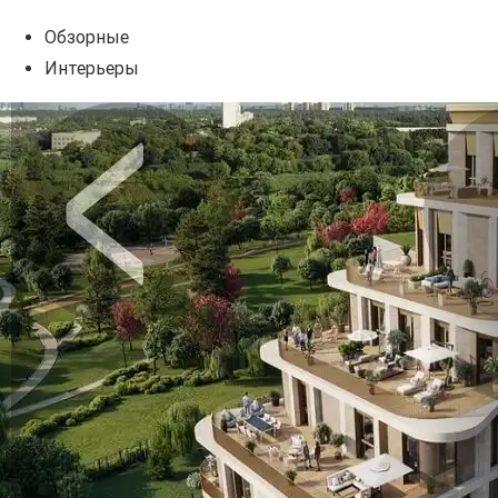
Обзорные
Интерьеры
Предыдущее
Сл