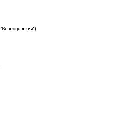
 "Воронцовский")
)