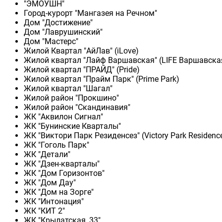
"ЭМОУШН"
Город-курорт "Мангазея на Речном"
Дом "Достижение"
Дом "Лаврушинский"
Дом "Мастерс"
Жилой Квартал "АйЛав" (iLove)
Жилой квартал "Лайф Варшавская" (LIFE Варшавска
Жилой квартал "ПРАЙД" (Pride)
Жилой квартал "Прайм Парк" (Prime Park)
Жилой квартал "Шагал"
Жилой район "Прокшино"
Жилой район "Скандинавия"
ЖК "Аквилон Сигнал"
ЖК "Бунинские Кварталы"
ЖК "Виктори Парк Резиденсез" (Victory Park Residenc
ЖК "Гоголь Парк"
ЖК "Детали"
ЖК "Дзен-кварталы"
ЖК "Дом Горизонтов"
ЖК "Дом Дау"
ЖК "Дом на Зорге"
ЖК "Интонация"
ЖК "КИТ 2"
ЖК "Крылатская, 33"