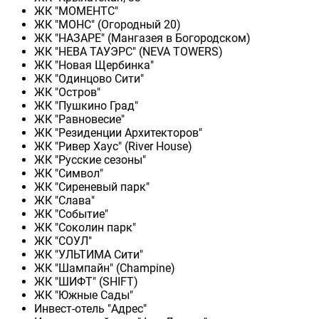
ЖК "МОМЕНТС"
ЖК "МОНС" (Огородный 20)
ЖК "НАЗАРЕ" (Мангазея в Богородском)
ЖК "НЕВА ТАУЭРС" (NEVA TOWERS)
ЖК "Новая Щербинка"
ЖК "Одинцово Сити"
ЖК "Остров"
ЖК "Пушкино Град"
ЖК "Равновесие"
ЖК "Резиденции Архитекторов"
ЖК "Ривер Хаус" (River Нouse)
ЖК "Русские сезоны"
ЖК "Символ"
ЖК "Сиреневый парк"
ЖК "Слава"
ЖК "Событие"
ЖК "Соколин парк"
ЖК "СОУЛ"
ЖК "УЛЬТИМА Сити"
ЖК "Шампайн" (Champine)
ЖК "ШИФТ" (SHIFT)
ЖК "Южные Сады"
Инвест-отель "Адрес"