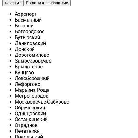
Select All
Удалить выбранные
Аэропорт
Басманный
Беговой
Богородское
Бутырский
Даниловский
Донской
Дорогомилово
Замоскворечье
Крылатское
Кунцево
Левобережный
Лефортово
Марьина Роща
Метрогородок
Москворечье-Сабурово
Обручевский
Одинцовский
Останкинский
Отрадное
Печатники
Подольский