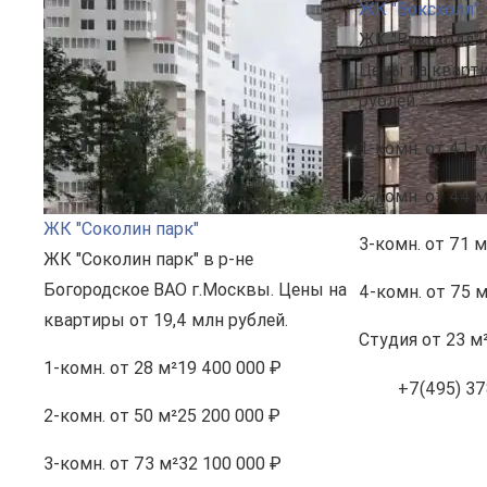
ЖК "Воксхолл"
ЖК "Воксхолл" 
Цены на кварти
рублей.
1-комн.
от 41 м
2-комн.
от 44 м
ЖК "Соколин парк"
3-комн.
от 71 м
ЖК "Соколин парк" в р-не
Богородское ВАО г.Москвы. Цены на
4-комн.
от 75 м
квартиры от 19,4 млн рублей.
Студия
от 23 м
1-комн.
от 28 м²
19 400 000 ₽
+7(495) 37
2-комн.
от 50 м²
25 200 000 ₽
3-комн.
от 73 м²
32 100 000 ₽