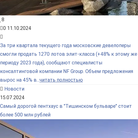
8
0
11.10.2024
За три квартала текущего года московские девелоперы
смогли продать 1270 лотов элит-класса (+48% к этому же
периоду 2023 года), сообщают специалисты
консалтинговой компании NF Group. Объем предложения
вырос на 45% в...
читать полностью
Новости
15.07.2024
Самый дорогой пентхаус в "Тишинском бульваре" стоит
более 500 млн рублей