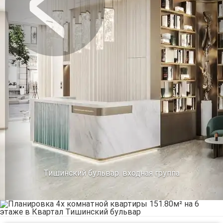
Предыдущее
Сл
Тишинский бульвар. входная группа