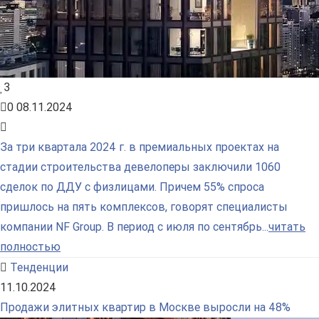
3
0
08.11.2024
За три квартала 2024 г. в премиальных проектах на
стадии строительства девелоперы заключили 1060
сделок по ДДУ с физлицами. Причем 55% спроса
пришлось на пять комплексов, говорят специалисты
компании NF Group. В период с июля по сентябрь...
читать
полностью
Тенденции
11.10.2024
Продажи элитных квартир в Москве выросли на 48%