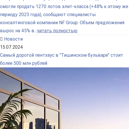
смогли продать 1270 лотов элит-класса (+48% к этому же
периоду 2023 года), сообщают специалисты
консалтинговой компании NF Group. Объем предложения
вырос на 45% в...
читать полностью
Новости
15.07.2024
Самый дорогой пентхаус в "Тишинском бульваре" стоит
более 500 млн рублей