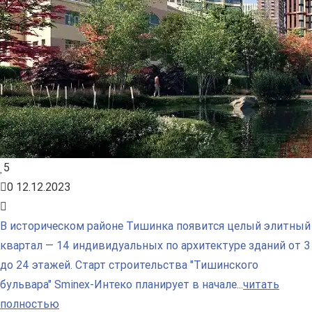
5
0
12.12.2023
В историческом районе Тишинка появится целый элитный
квартал — 14 индивидуальных по архитектуре зданий от 3
до 24 этажей. Старт строительства "Тишинского
бульвара" Sminex-Интеко планирует в начале...
читать
полностью