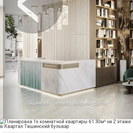
Предыдущее
Сл
Тишинский бульвар. входная группа