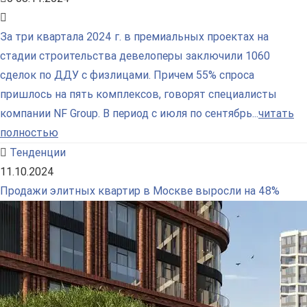
За три квартала 2024 г. в премиальных проектах на
стадии строительства девелоперы заключили 1060
сделок по ДДУ с физлицами. Причем 55% спроса
пришлось на пять комплексов, говорят специалисты
компании NF Group. В период с июля по сентябрь...
читать
полностью
Тенденции
11.10.2024
Продажи элитных квартир в Москве выросли на 48%