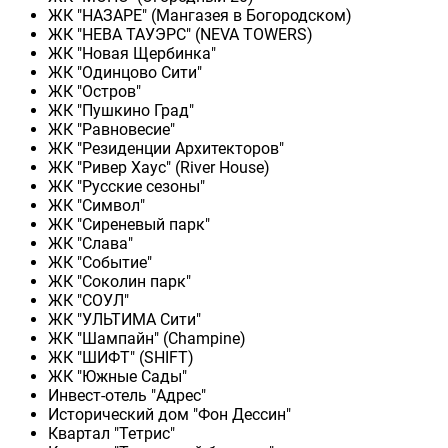
ЖК "НАЗАРЕ" (Мангазея в Богородском)
ЖК "НЕВА ТАУЭРС" (NEVA TOWERS)
ЖК "Новая Щербинка"
ЖК "Одинцово Сити"
ЖК "Остров"
ЖК "Пушкино Град"
ЖК "Равновесие"
ЖК "Резиденции Архитекторов"
ЖК "Ривер Хаус" (River Нouse)
ЖК "Русские сезоны"
ЖК "Символ"
ЖК "Сиреневый парк"
ЖК "Слава"
ЖК "Событие"
ЖК "Соколин парк"
ЖК "СОУЛ"
ЖК "УЛЬТИМА Сити"
ЖК "Шампайн" (Champine)
ЖК "ШИФТ" (SHIFT)
ЖК "Южные Сады"
Инвест-отель "Адрес"
Исторический дом "Фон Дессин"
Квартал "Тетрис"