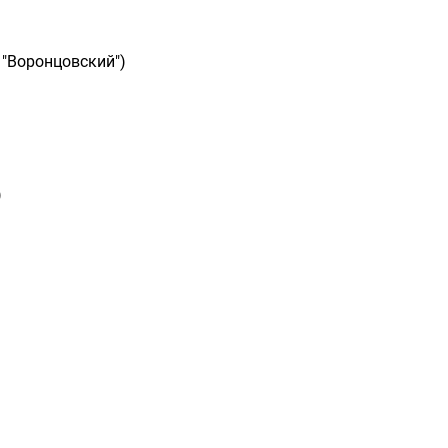
 "Воронцовский")
)