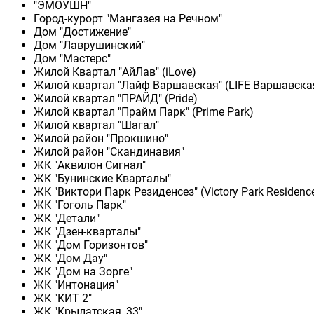
"ЭМОУШН"
Город-курорт "Мангазея на Речном"
Дом "Достижение"
Дом "Лаврушинский"
Дом "Мастерс"
Жилой Квартал "АйЛав" (iLove)
Жилой квартал "Лайф Варшавская" (LIFE Варшавска
Жилой квартал "ПРАЙД" (Pride)
Жилой квартал "Прайм Парк" (Prime Park)
Жилой квартал "Шагал"
Жилой район "Прокшино"
Жилой район "Скандинавия"
ЖК "Аквилон Сигнал"
ЖК "Бунинские Кварталы"
ЖК "Виктори Парк Резиденсез" (Victory Park Residenc
ЖК "Гоголь Парк"
ЖК "Детали"
ЖК "Дзен-кварталы"
ЖК "Дом Горизонтов"
ЖК "Дом Дау"
ЖК "Дом на Зорге"
ЖК "Интонация"
ЖК "КИТ 2"
ЖК "Крылатская, 33"