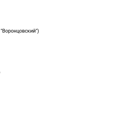
 "Воронцовский")
)