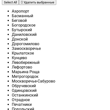
Select All
Удалить выбранные
Аэропорт
Басманный
Беговой
Богородское
Бутырский
Даниловский
Донской
Дорогомилово
Замоскворечье
Крылатское
Кунцево
Левобережный
Лефортово
Марьина Роща
Метрогородок
Москворечье-Сабурово
Обручевский
Одинцовский
Останкинский
Отрадное
Печатники
Подольский