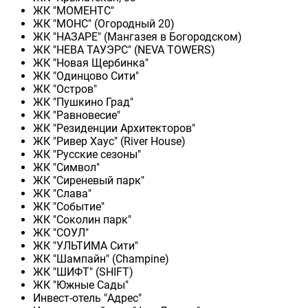
ЖК "МОМЕНТС"
ЖК "МОНС" (Огородный 20)
ЖК "НАЗАРЕ" (Мангазея в Богородском)
ЖК "НЕВА ТАУЭРС" (NEVA TOWERS)
ЖК "Новая Щербинка"
ЖК "Одинцово Сити"
ЖК "Остров"
ЖК "Пушкино Град"
ЖК "Равновесие"
ЖК "Резиденции Архитекторов"
ЖК "Ривер Хаус" (River Нouse)
ЖК "Русские сезоны"
ЖК "Символ"
ЖК "Сиреневый парк"
ЖК "Слава"
ЖК "Событие"
ЖК "Соколин парк"
ЖК "СОУЛ"
ЖК "УЛЬТИМА Сити"
ЖК "Шампайн" (Champine)
ЖК "ШИФТ" (SHIFT)
ЖК "Южные Сады"
Инвест-отель "Адрес"