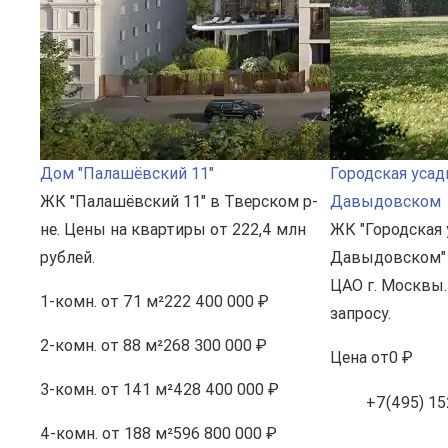
Дом "Палашёвский 11"
Городская усад
ЖК "Палашёвский 11" в Тверском р-
Давыдовском
не. Цены на квартиры от 222,4 млн
ЖК "Городская 
рублей.
Давыдовском" 
ЦАО г. Москвы.
1-комн.
от 71 м²
222 400 000 ₽
запросу.
2-комн.
от 88 м²
268 300 000 ₽
Цена
от
0 ₽
3-комн.
от 141 м²
428 400 000 ₽
+7(495) 15
4-комн.
от 188 м²
596 800 000 ₽