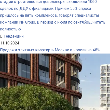
стадии строительства девелоперы заключили 1060
сделок по ДДУ с физлицами. Причем 55% спроса
пришлось на пять комплексов, говорят специалисты
компании NF Group. В период с июля по сентябрь...
читать
полностью
Тенденции
11.10.2024
Продажи элитных квартир в Москве выросли на 48%