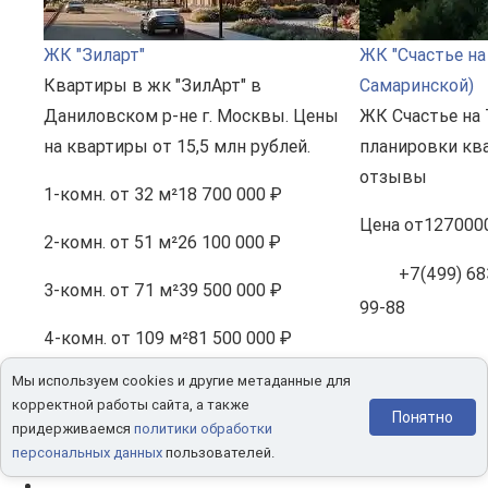
ЖК "Зиларт"
ЖК "Счастье на
Квартиры в жк "ЗилАрт" в
Самаринской)
Даниловском р-не г. Москвы. Цены
ЖК Счастье на 
на квартиры от 15,5 млн рублей.
планировки ква
отзывы
1-комн.
от 32 м²
18 700 000 ₽
Цена
от
127000
2-комн.
от 51 м²
26 100 000 ₽
+7(499) 683
3-комн.
от 71 м²
39 500 000 ₽
99-88
4-комн.
от 109 м²
81 500 000 ₽
Мы используем cookies и другие метаданные для
Студия
от 18 м²
15 500 000 ₽
корректной работы сайта, а также
Понятно
придерживаемся
политики обработки
+7(495) 228-22-88
персональных данных
пользователей.