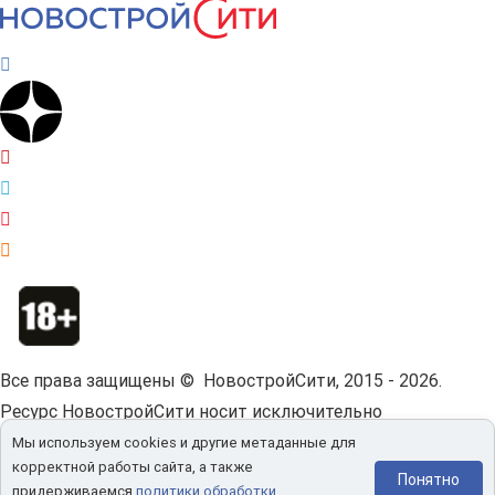
Все права защищены © НовостройСити, 2015 - 2026.
Ресурс НовостройСити носит исключительно
информационный характер и не является публичной
Мы используем cookies и другие метаданные для
корректной работы сайта, а также
офертой.
Пользовательское соглашение.
Понятно
придерживаемся
политики обработки