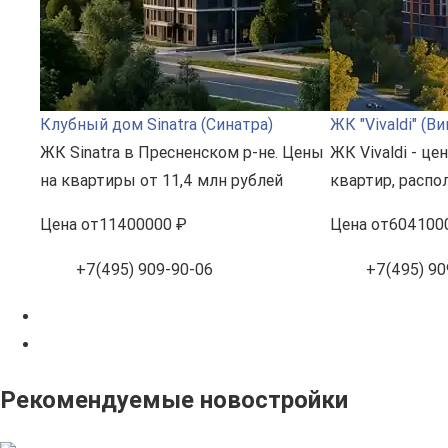
Клубный дом Sinatra (Синатра)
ЖК "Vivaldi" (В
ЖК Sinatra в Пресненском р-не. Цены
ЖК Vivaldi - це
на квартиры от 11,4 млн рублей
квартир, расп
Цена
от
11400000 ₽
Цена
от
604100
+7(495) 909-90-06
+7(495) 90
Рекомендуемые новостройки