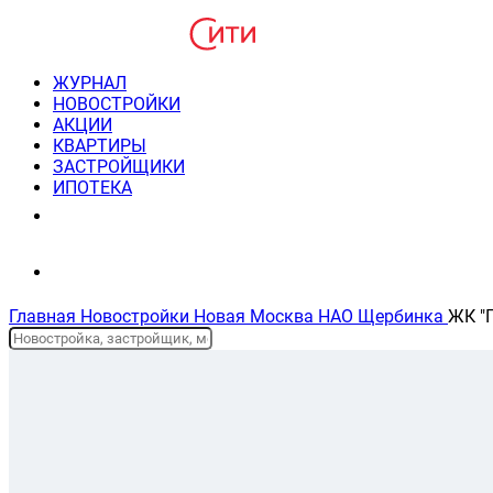
ЖУРНАЛ
НОВОСТРОЙКИ
АКЦИИ
КВАРТИРЫ
ЗАСТРОЙЩИКИ
ИПОТЕКА
8(495) 220-3043
Консультация пн-пт 9-21
Главная
Новостройки
Новая Москва
НАО
Щербинка
ЖК "
Планировки и цены
На карте
Описание жк
Ипотека
Отзывы
Новостройки Новой Москвы