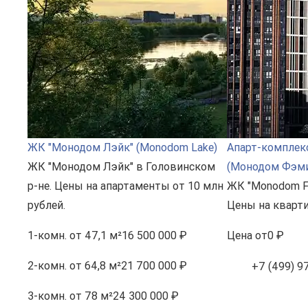
ЖК "Монодом Лэйк" (Monodom Lake)
Апарт-комплек
ЖК "Монодом Лэйк" в Головинском
(Монодом Фэм
р-не. Цены на апартаменты от 10 млн
ЖК "Monodom F
рублей.
Цены на кварти
1-комн.
от 47,1 м²
16 500 000 ₽
Цена
от
0 ₽
2-комн.
от 64,8 м²
21 700 000 ₽
+7 (499) 9
3-комн.
от 78 м²
24 300 000 ₽