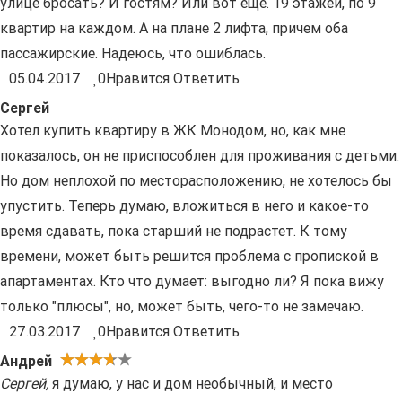
улице бросать? И гостям? Или вот еще. 19 этажей, по 9
квартир на каждом. А на плане 2 лифта, причем оба
пассажирские. Надеюсь, что ошиблась.
05.04.2017
0
Нравится
Ответить
Сергей
Хотел купить квартиру в ЖК Монодом, но, как мне
показалось, он не приспособлен для проживания с детьми.
Но дом неплохой по месторасположению, не хотелось бы
упустить. Теперь думаю, вложиться в него и какое-то
время сдавать, пока старший не подрастет. К тому
времени, может быть решится проблема с пропиской в
апартаментах. Кто что думает: выгодно ли? Я пока вижу
только "плюсы", но, может быть, чего-то не замечаю.
27.03.2017
0
Нравится
Ответить
Андрей
Сергей
,
я думаю, у нас и дом необычный, и место