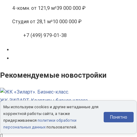
4-комн.
от 121,9 м²
39 000 000 ₽
Студия
от 28,1 м²
10 000 000 ₽
+7 (499) 979-01-38
Рекомендуемые новостройки
ЖК ЗИЛАРТ. Квартиры бизнес класса
Мы используем cookies и другие метаданные для
Набережная Москвы-реки. 5 км от Кремля. МЦК и метро
корректной работы сайта, а также
Понятно
Зил. Доступна рассрочка.
придерживаемся
политики обработки
+7(495) 021-86-52
персональных данных
пользователей.