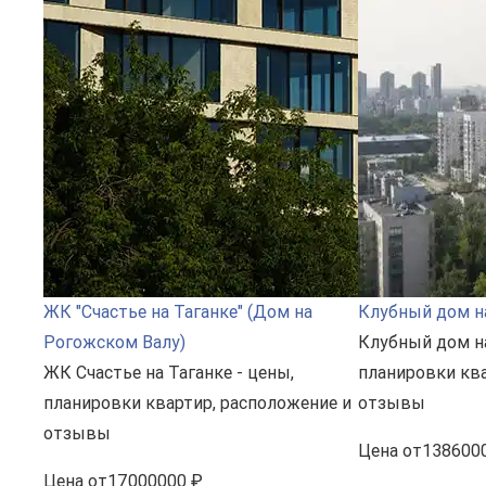
ЖК "Счастье на Таганке" (Дом на
Клубный дом н
Рогожском Валу)
Клубный дом на
ЖК Счастье на Таганке - цены,
планировки ква
планировки квартир, расположение и
отзывы
отзывы
Цена
от
138600
Цена
от
17000000 ₽