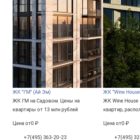
ЖК "I'M" (Ай Эм)
ЖК "Wine House"
ЖК I'M на Садовом. Цены на
ЖК Wine House 
квартиры от 13 млн рублей
квартир, расп
Цена
от
0 ₽
Цена
от
0 ₽
+7(495) 363-20-23
+7(495) 32