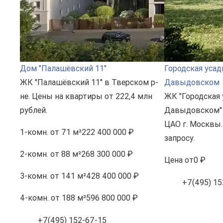
Дом "Палашёвский 11"
Городская усад
ЖК "Палашёвский 11" в Тверском р-
Давыдовском
не. Цены на квартиры от 222,4 млн
ЖК "Городская 
рублей.
Давыдовском" 
ЦАО г. Москвы.
1-комн.
от 71 м²
222 400 000 ₽
запросу.
2-комн.
от 88 м²
268 300 000 ₽
Цена
от
0 ₽
3-комн.
от 141 м²
428 400 000 ₽
+7(495) 15
4-комн.
от 188 м²
596 800 000 ₽
+7(495) 152-67-15