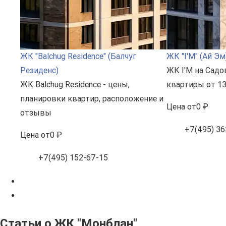
ЖК "Balchug Residence" (Балчуг
ЖК "I'M" (Ай Эм
Резиденс)
ЖК I'M на Садо
ЖК Balchug Residence - цены,
квартиры от 13
планировки квартир, расположение и
Цена
от
0 ₽
отзывы
+7(495) 36
Цена
от
0 ₽
+7(495) 152-67-15
Статьи о ЖК "Монблан"