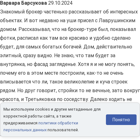
Варвара Барсукова
29.10.2024
Знакомый брокер частенько рассказывает об интересных
объектах. И вот недавно на уши присел с Лаврушинским
домом. Рассказывал, что на брокер-туре был, показывал
фотки, расписал как там все красиво и удобно сделано
будет, для самых богатых богачей. Дом, действительно
элитный, сразу видно. Не знаю, что там будет за
внутрянка, но фасад загляденье. Хотя я и не могу понять,
почему его в этом месте построили, как-то не очень
вписывается что ли, такое великолепие и куча строек
рядом. Но друг говорит, стройки то не вечные, зато вокруг
красота, и Третьяковка по соседству. Далеко ходить не
надо будет, идеальное тихое и спокойное место. Ну и
Мы используем cookies и другие метаданные для
центр, Кремль за окнами видно как на ладони. Эх,
корректной работы сайта, а также
Понятно
придерживаемся
политики обработки
хотелось бы когда-нибудь оказаться внутри и посмотреть
персональных данных
пользователей.
на красоты из тамошних панорам.