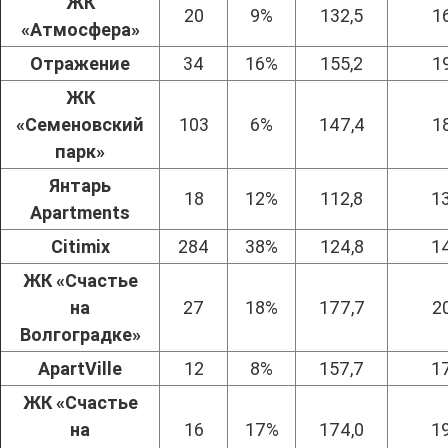
ЖК
20
9%
132,5
1
«Атмосфера»
Отражение
34
16%
155,2
1
ЖК
«Семеновский
103
6%
147,4
1
парк»
Янтарь
18
12%
112,8
1
Apartments
Citimix
284
38%
124,8
1
ЖК «Счастье
на
27
18%
177,7
2
Волгоградке»
ApartVille
12
8%
157,7
1
ЖК «Счастье
на
16
17%
174,0
1