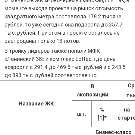
отмечено в ЖК «Новочеремушкинская,17». Так, в
моменте выхода проекта на рынок стоимость
квадратного метра составляла 178.2 тысяче
рублей, то уже сегодня она подросла до 357.7
тыс. рублей. При этом в проекте осталось не
распроданы только 13 лотов.
В тройку лидеров также попали МФК
«Ленинский 38» и комплекс Loftec, где цены
возросли с 291.4 до 469.5 тыс. рублей и с 243.5
до 393 тыс. рублей соответственно.
Ср
В
экспозиции
тыс
Название ЖК
%
на
шт.
[1]
*
старт
Бизнес-класс