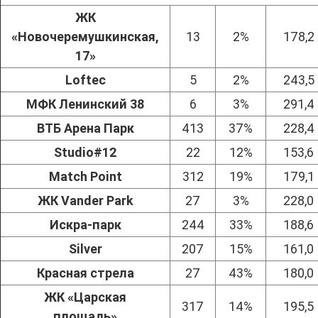
ЖК
«Новочеремушкинская,
13
2%
178,2
17»
Loftec
5
2%
243,5
МФК Ленинский 38
6
3%
291,4
ВТБ Арена Парк
413
37%
228,4
Studio#12
22
12%
153,6
Match Point
312
19%
179,1
ЖК Vander Park
27
3%
228,0
Искра-парк
244
33%
188,6
Silver
207
15%
161,0
Красная стрела
27
43%
180,0
ЖК «Царская
317
14%
195,5
площадь»