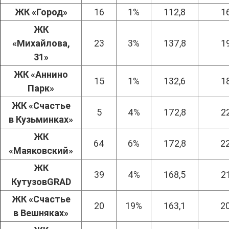
ЖК «Город»
16
1%
112,8
1
ЖК
«Михайлова,
23
3%
137,8
1
31»
ЖК «Аннино
15
1%
132,6
1
Парк»
ЖК «Счастье
5
4%
172,8
2
в Кузьминках»
ЖК
64
6%
172,8
2
«Маяковский»
ЖК
39
4%
168,5
2
КутузовGRAD
ЖК «Счастье
20
19%
163,1
2
в Вешняках»