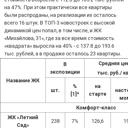
на 47%. При этом практически все квартиры
были распроданы, на реализации их осталось
всего 16 штук. В ТОП-3 новостроек с высокой
динамикой цен попал, в том числе, и ЖК
«Михайлова, 31», где за все время стоимость
«квадрата» выросла на 40% - с 137.8 до 193.6
тыс. рублей, а в продаже осталось 23 квартиры.
Средняя це
В
экспозиции
тыс. руб./ к
Название ЖК
%
на
шт.
наст
[1]
*
старте
мо
Комфорт-класс
ЖК «Летний
238
7%
126,6
1
Сад»