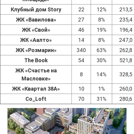
Клубный дом Story
22
12%
213,5
ЖК «Вавилова»
27
8%
235,4
ЖК «Свой»
46
19%
196,4
ЖК «Аалто»
14
8%
247,0
ЖК «Розмарин»
340
63%
262,8
The Book
54
30%
521,8
ЖК «Счастье на
8
14%
328,5
Масловке»
ЖК «Квартал 38А»
10
1%
260,0
Co_Loft
70
31%
280,6