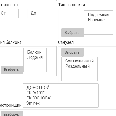
тажность
Тип парковки
Выбрать
ип балкона
Санузел
Выбрать
Выбрать
астройщик
Выбрать