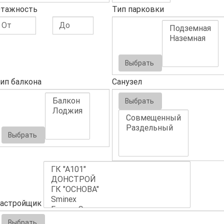
тажность
Тип парковки
Выбрать
ип балкона
Санузел
Выбрать
Выбрать
астройщик
Выбрать