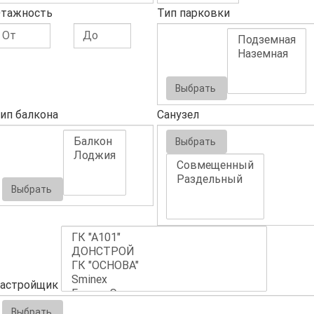
тажность
Тип парковки
Выбрать
ип балкона
Санузел
Выбрать
Выбрать
астройщик
Выбрать