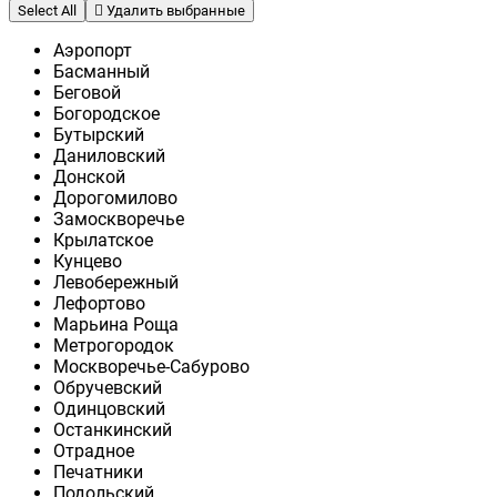
Select All
Удалить выбранные
Аэропорт
Басманный
Беговой
Богородское
Бутырский
Даниловский
Донской
Дорогомилово
Замоскворечье
Крылатское
Кунцево
Левобережный
Лефортово
Марьина Роща
Метрогородок
Москворечье-Сабурово
Обручевский
Одинцовский
Останкинский
Отрадное
Печатники
Подольский