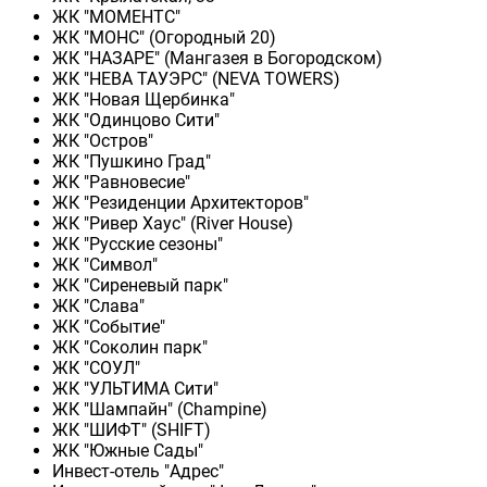
ЖК "МОМЕНТС"
ЖК "МОНС" (Огородный 20)
ЖК "НАЗАРЕ" (Мангазея в Богородском)
ЖК "НЕВА ТАУЭРС" (NEVA TOWERS)
ЖК "Новая Щербинка"
ЖК "Одинцово Сити"
ЖК "Остров"
ЖК "Пушкино Град"
ЖК "Равновесие"
ЖК "Резиденции Архитекторов"
ЖК "Ривер Хаус" (River Нouse)
ЖК "Русские сезоны"
ЖК "Символ"
ЖК "Сиреневый парк"
ЖК "Слава"
ЖК "Событие"
ЖК "Соколин парк"
ЖК "СОУЛ"
ЖК "УЛЬТИМА Сити"
ЖК "Шампайн" (Champine)
ЖК "ШИФТ" (SHIFT)
ЖК "Южные Сады"
Инвест-отель "Адрес"