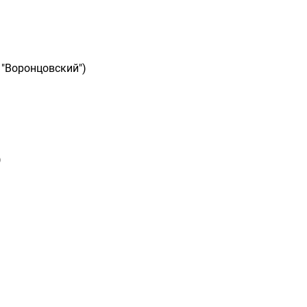
 "Воронцовский")
)