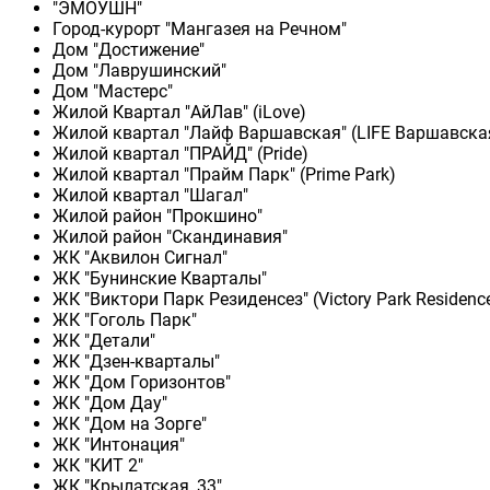
"ЭМОУШН"
Город-курорт "Мангазея на Речном"
Дом "Достижение"
Дом "Лаврушинский"
Дом "Мастерс"
Жилой Квартал "АйЛав" (iLove)
Жилой квартал "Лайф Варшавская" (LIFE Варшавска
Жилой квартал "ПРАЙД" (Pride)
Жилой квартал "Прайм Парк" (Prime Park)
Жилой квартал "Шагал"
Жилой район "Прокшино"
Жилой район "Скандинавия"
ЖК "Аквилон Сигнал"
ЖК "Бунинские Кварталы"
ЖК "Виктори Парк Резиденсез" (Victory Park Residenc
ЖК "Гоголь Парк"
ЖК "Детали"
ЖК "Дзен-кварталы"
ЖК "Дом Горизонтов"
ЖК "Дом Дау"
ЖК "Дом на Зорге"
ЖК "Интонация"
ЖК "КИТ 2"
ЖК "Крылатская, 33"