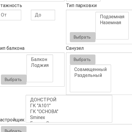
тажность
Тип парковки
Выбрать
ип балкона
Санузел
Выбрать
Выбрать
астройщик
Выбрать