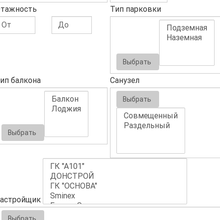
тажность
Тип парковки
Выбрать
ип балкона
Санузел
Выбрать
Выбрать
астройщик
Выбрать