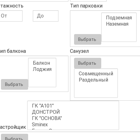
тажность
Тип парковки
Выбрать
ип балкона
Санузел
Выбрать
Выбрать
астройщик
Выбрать